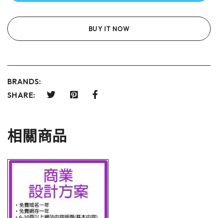
BUY IT NOW
BRANDS:
SHARE:
相關商品