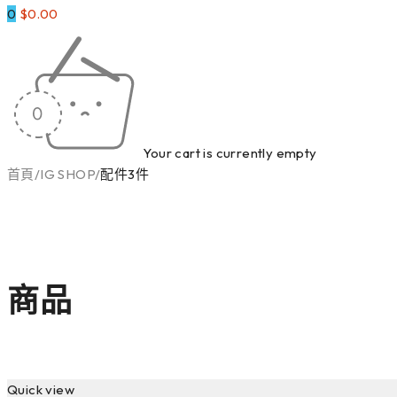
0
$
0.00
Your cart is currently empty
首頁
/
IG SHOP
/
配件3件
商品
Quick view