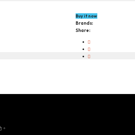
Buy it now
Brands:
Share:
功。