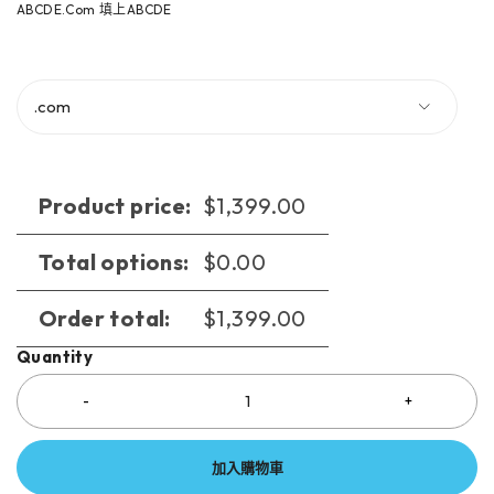
ABCDE.Com 填上ABCDE
Product price:
$
1,399.00
Total options:
$
0.00
Order total:
$
1,399.00
Quantity
加入購物車